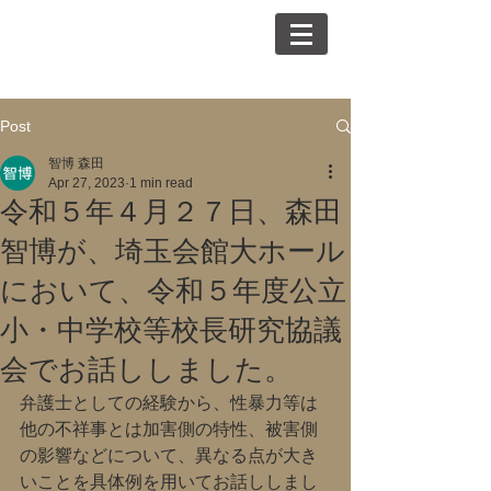
Post
智博 森田
Apr 27, 2023
1 min read
令和５年４月２７日、森田
智博が、埼玉会館大ホール
において、令和５年度公立
小・中学校等校長研究協議
会でお話ししました。
弁護士としての経験から、性暴力等は
他の不祥事とは加害側の特性、被害側
の影響などについて、異なる点が大き
いことを具体例を用いてお話ししまし