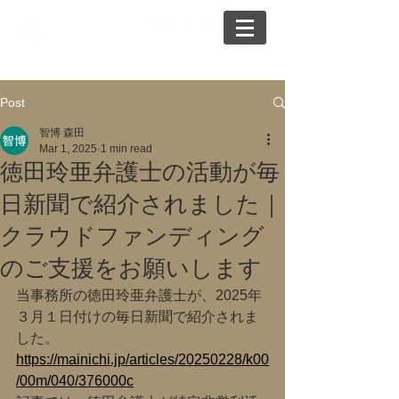
Post
智博 森田
Mar 1, 2025
1 min read
徳田玲亜弁護士の活動が毎
日新聞で紹介されました｜
クラウドファンディング
のご支援をお願いします
当事務所の徳田玲亜弁護士が、2025年
３月１日付けの毎日新聞で紹介されま
した。
https://mainichi.jp/articles/20250228/k00
/00m/040/376000c