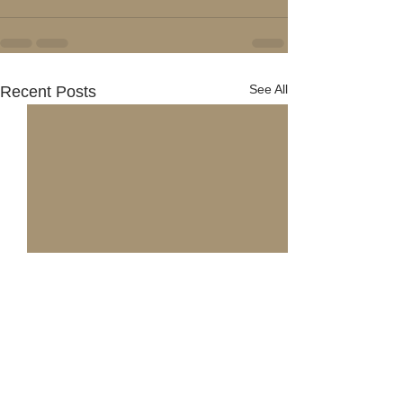
See All
Recent Posts
弁護士森田智博が川越市
弁護士森田智博