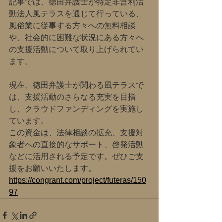
記事では、徳田弁護士が特定非営利活
動法人風テラスを通じて行っている、
風俗業に従事する方々への無料相談
や、社会的に困難な状況にある方々へ
の支援活動について取り上げられてい
ます。
現在、徳田弁護士が関わる風テラスで
は、支援活動のさらなる充実を目指
し、クラウドファンディングを実施し
ています。
この資金は、法律相談の拡充、支援対
象者への直接的なサポート、啓発活動
などに活用される予定です。ぜひご支
援をお願いいたします。
https://congrant.com/project/futeras/150
97