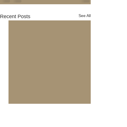
See All
Recent Posts
弁護士森田智博が川越市
弁護士森田智博
立学校生徒指導主任研修
立小・中学校生