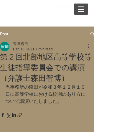
Post
智博 森田
Dec 13, 2021
1 min read
第２回北部地区高等学校等
生徒指導委員会での講演
（弁護士森田智博）
当事務所の森田が令和３年１２月１０
日に高等学校における校則のあり方に
ついて講演いたしました。